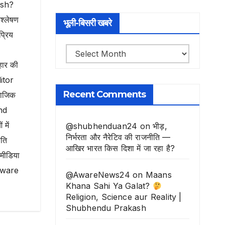
ash?
श्लेषण
भूली-बिसरी खबरे
्रिय
भूली-
हार की
बिसरी
ditor
खबरे
Recent Comments
माजिक
und
 में
@shubhenduan24
on
भीड़,
निर्भरता और नैरेटिव की राजनीति —
ति
आखिर भारत किस दिशा में जा रहा है?
मीडिया
े Aware
@AwareNews24
on
Maans
Khana Sahi Ya Galat?
Religion, Science aur Reality |
Shubhendu Prakash