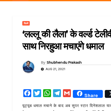
r
p
a
e
m
फिल्में
‘लल्‍लू की लैला’ के वर्ल्‍ड ट
साथ निरहुआ मचाएंगे धमाल
By
Shubhendu Prakash
AUG 21, 2021
F
T
W
T
G
Share
a
w
h
el
m
यूट्यूब धमाल मचाने के बाद अब सुपर स्‍टार दिनेशलाल याद
c
it
at
e
ai