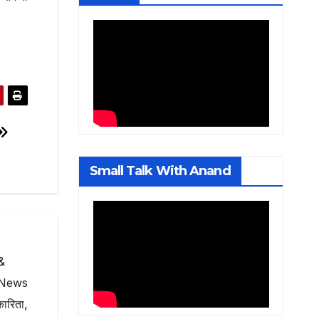
Small Talk With Anand
&
e News
कारिता,