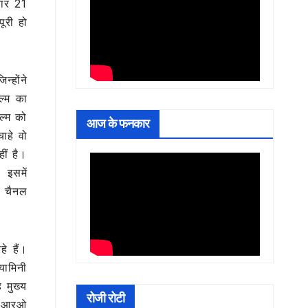
वार 21
ूरी हो
्‍होंने
्‍म का
्‍म को
आज के फनकार
ाहे वो
हीं है।
 इसमें
म चैनल
े हैं।
 यामिनी
मुख्‍य
रोजी रोटी
 पीआरओ