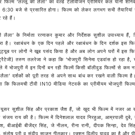
िल्‍म ‘लल्‍लू की लैला’ का वर्ल्‍ड टेलीवीजन प्रीमियर कल यानी शनि
e
 6:30 बजे से प्रसारित होगा। फिल्‍म को लेकर लगभग सभी तैयारियां प
 रहे हैं।
की लैला’ के निर्माता रत्‍नाकर कुमार और निर्देशक सुशील उपाध्‍याय हैं, जिन
रा है। रक्षाबंधन के एक दिन पहले और रक्षाबंधन के दिन दर्शक इस फिल
 यूट्यूब पर लोगों ने खूब पसंद किया है और अब लोग अपने घरों में इस फिल
ट्रैटेजी) तरुण तलरेजा ने कहा कि ‘भोजपुरी सिनेमा एडवांस हो रहा है, च
ले में भोजपुरी में इन दिनों बन रही फिल्‍में किसी बॉलीवुड फिल्‍मों से कम न
 लैला’ दर्शकों को पूरी तरह से अपने साथ बांध कर रखने वाली फिल्‍म है।
 कहा कि फिलमची टीवी IN10 मीडिया नेटवर्क का प्रीमीयम भोजपुरी फिल्‍
ड्यूसर सुशील सिंह और प्रकाश जैश हैं, जो खुद भी फिल्‍म में नजर आ रह
हानी संजय राय की है। फिल्‍म में दिनेशलाल यादव निरहुआ, आम्रपाली दुबे,
, बीआईबी बीजेंद्र सिंह, जे नीलम, रीना रानी, दीपक सिन्‍हा, देव सिंह 
िंह, संतोष पुरी व संदीप साजन गीतकार। एक्‍शन दिलीप यादव का है और