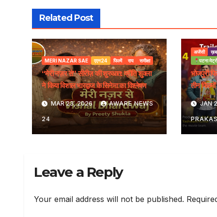
Related Post
अजेंसी
ख़ब
MERI NAZAR SAE
एएन24
फिल्में
राय
समीक्षा
पटना मेट्र
“मेरी नज़र से” सीरीज़ की शुरुआत: प्रीति शुक्ला
भोजपुरी फि
ने किया विशाल भारद्वाज के सिनेमा का विश्लेषण
तीन फिल्मों 
MAR 23, 2026
AWARE NEWS
JAN 2
24
PRAKA
Leave a Reply
Your email address will not be published.
Require