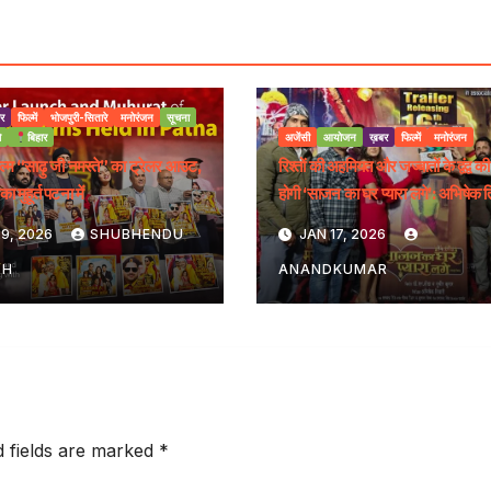
र
फिल्में
भोजपुरी-सितारे
मनोरंजन
सूचना
ो
बिहार
अजेंसी
आयोजन
ख़बर
फिल्में
मनोरंजन
ल्म “साढ़ु जी नमस्ते” का ट्रेलर आउट,
रिश्तों की अहमियत और जज्बातों के द्वंद्व क
का मुहूर्त पटना में
होगी ‘साजन का घर प्यारा लगे’: अभिषेक त
9, 2026
SHUBHENDU
JAN 17, 2026
SH
ANANDKUMAR
d fields are marked
*