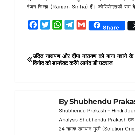
रंजन सिन्‍हा (Ranjan Sinha) हैं। कोरियोग्राफी राम देव
F
T
W
T
G
Share
a
w
h
el
m
c
it
at
e
ai
e
te
s
g
l
उदित नारायण और दीपा नारायण को गाना गवाने के 
Post
b
r
A
ra
विनोद को डायरेक्ट करेंगे आनंद डी घटराज
navigation
o
p
m
o
p
k
By
Shubhendu Praka
Shubhendu Prakash – Hindi Jour
Analysis Shubhendu Prakash एक प्रति
24 नामक समाधान-मुखी (Solution-Oriented) 