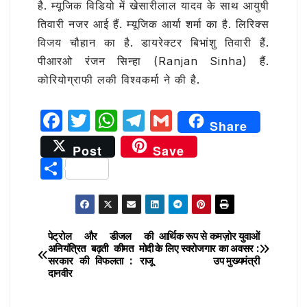
है. म्यूजिक विडियो में खेसारीलाल यादव के साथ आयुषी
तिवारी नजर आई हैं. म्यूजिक आर्या शर्मा का है. लिरिक्स
विजय चौहान का है. डायरेक्टर बिभांशु तिवारी हैं.
पीआरओ रंजन सिन्हा (Ranjan Sinha) हैं.
कोरियोग्राफी लकी विश्वकर्मा ने की है.
F
T
W
T
G
Share
a
w
h
el
m
Post
Save
c
it
at
e
ai
S
e
te
s
g
l
h
b
r
A
ra
ar
o
p
m
e
पेट्रोल और डीजल की
आर्थिक रूप से कमज़ोर युवाओं
Post
o
p
अनियंत्रित बढ़ती कीमत मोदी
के लिए स्वरोजगार का अवसर :
सरकार की विफलता : राजू
उप मुख्यमंत्री
navigation
k
दानवीर