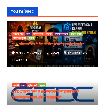
You missed
क्राइम-न्यूज़
ख़बर
जागरूक टेक
राष्ट्रीय
शुभेन्दु के कमेंट्स
साइबर क्राइम
सामाजिक जुड़ाव
सूचना
**
सोशल मीडिया के लिए वैधानिक चेतावनी | जनहित में जारी**
6:40 AM AUGUST 10, 2026
SHUBHENDU
PRAKASH
अजेंसी
ख़बर
दुनिया जहाँ
सूचना
GTDC की नई रिसर्च से आधुनिक टेक्नोलॉजी इकोसिस्टम में
डिस्ट्रीब्यूशन की बढ़ती भूमिका पर रोशनी पड़ी