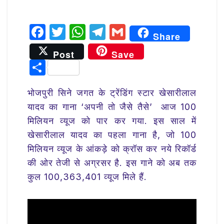
F
T
W
T
G
Share
a
w
h
el
m
Post
Save
c
it
at
e
ai
S
e
te
s
g
l
h
b
r
A
ra
भोजपुरी सिने जगत के ट्रेंडिंग स्टार खेसारीलाल
ar
यादव का गाना ‘अपनी तो जैसे तैसे’ आज 100
o
p
m
e
मिलियन व्यूज को पार कर गया. इस साल में
o
p
खेसारीलाल यादव का पहला गाना है, जो 100
k
मिलियन व्यूज के आंकड़े को क्रॉस कर नये रिकॉर्ड
की ओर तेजी से अग्रसर है. इस गाने को अब तक
कुल 100,363,401 व्यूज मिले हैं.