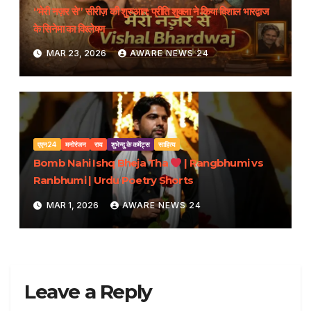
“मेरी नज़र से” सीरीज़ की शुरुआत: प्रीति शुक्ला ने किया विशाल भारद्वाज
के सिनेमा का विश्लेषण
MAR 23, 2026
AWARE NEWS 24
एएन24
मनोरंजन
राय
शुभेन्दु के कमेंट्स
साहित्य
Bomb Nahi Ishq Bheja Tha
| Rangbhumi vs
Ranbhumi | Urdu Poetry Shorts
MAR 1, 2026
AWARE NEWS 24
Leave a Reply