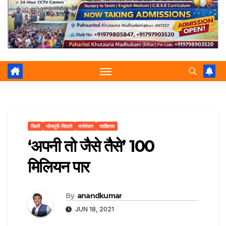
r
p
a
e
m
फिल्में
भोजपुरी-सितारे
मनोरंजन
व्यक्तित्व
‘अपनी तो जैसे तैसे’ 100
मिलियन पार
By
anandkumar
JUN 18, 2021