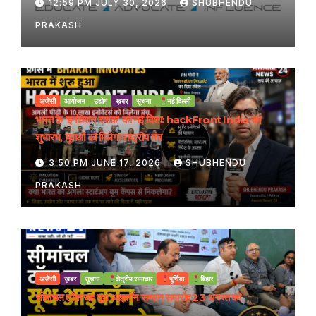
12:59 PM JULY 30, 2026
SHUBHENDU
PRAKASH
अजेंसी
आयोजन
उद्योग
ख़बर
सूचना
नई दिल्ली
भारत के ‘इनोवेशन दशक’ को नई दिशा: hackFront India का
शुभारंभ, युवाओं को मिलेगा राष्ट्रीय मंच
3:50 PM JUNE 17, 2026
SHUBHENDU
PRAKASH
अजेंसी
ख़बर
सूचना
क्षेत्रीय समाचार
पूर्णिया
बिहार
सीमांचल टॉक सह यूथ आइकॉन सम्मान समारोह 23 अगस्त को