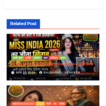
Related Post
अच्छी-ख़बर
अजेंसी
आयोजन
ख़बर
व्यक्तित्व
सूचना
डॉ. अमृता स्वराज ने एब्रेले मिस इंडिया 2026 सीजन 6 का जीता ख़िताब
APR 27, 2026
SHUBHENDU PRAKASH
MERI NAZAR SAE
एएन24
फिल्में
राय
समीक्षा