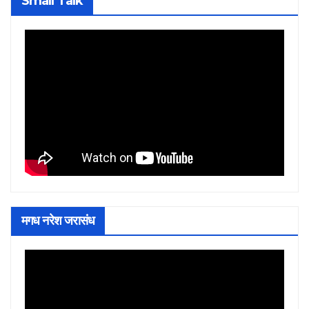
Small Talk
मगध नरेश जरासंध