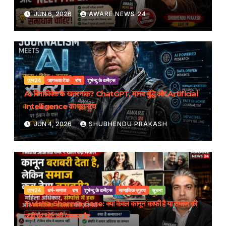
JUN 6, 2026
AWARE NEWS 24
एएन24
जागरूक टेक
राय
शुभेन्दु के कमेंट्स
AI बिना विवेक के खतरनाक? ChatGPT, मानव बुद्धि और Artificial
Intelligence का पूरा सच
JUN 4, 2026
SHUBHENDU PRAKASH
एएन24
धर्म-समाज
राय
शुभेन्दु के कमेंट्स
सामाजिक जुड़ाव
सूचना
Twisha Sharma Case: क्या केवल कानून काफी है या समाज की
जड़ों पर चोट की जरूरत है?