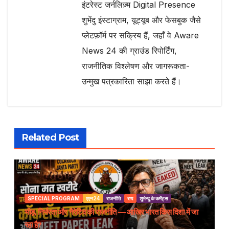
इंटरेस्ट जर्नलिज़्म Digital Presence
शुभेंदु इंस्टाग्राम, यूट्यूब और फेसबुक जैसे
प्लेटफ़ॉर्म पर सक्रिय हैं, जहाँ वे Aware
News 24 की ग्राउंड रिपोर्टिंग,
राजनीतिक विश्लेषण और जागरूकता-
उन्मुख पत्रकारिता साझा करते हैं।
Related Post
SPECIAL PROGRAM
एएन24
राजनीति
राय
शुभेन्दु के कमेंट्स
भीड़, निर्भरता और नैरेटिव की राजनीति — आखिर भारत किस दिशा में जा
रहा है?