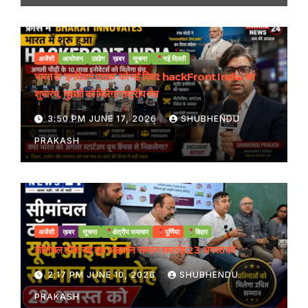
अजेंसी
आयोजन
उद्योग
ख़बर
सूचना
नई दिल्ली
भारत के ‘इनोवेशन दशक’ को नई दिशा: hackFront India का
शुभारंभ, युवाओं को मिलेगा राष्ट्रीय मंच
3:50 PM JUNE 17, 2026
SHUBHENDU
PRAKASH
अजेंसी
ख़बर
सूचना
क्षेत्रीय समाचार
पूर्णिया
बिहार
सीमांचल टॉक सह यूथ आइकॉन सम्मान समारोह 23 अगस्त को
2:17 PM JUNE 10, 2026
SHUBHENDU
PRAKASH