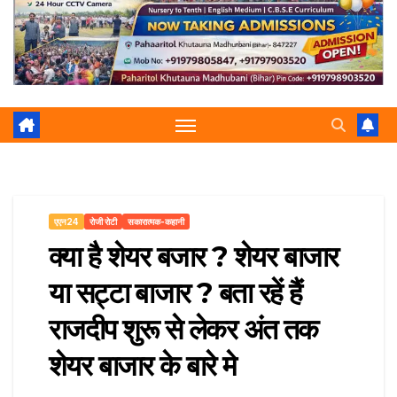
r
p
a
e
m
एएन24
रोजी रोटी
सकारात्मक-कहानी
क्या है शेयर बजार ? शेयर बाजार
या सट्टा बाजार ? बता रहें हैं
राजदीप शुरू से लेकर अंत तक
शेयर बाजार के बारे मे