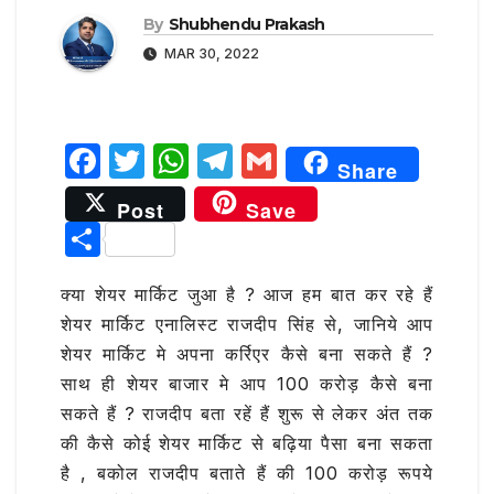
By
Shubhendu Prakash
MAR 30, 2022
F
T
W
T
G
Share
a
w
h
el
m
Post
Save
c
it
at
e
ai
S
e
te
s
g
l
h
b
r
A
ra
क्या शेयर मार्किट जुआ है ? आज हम बात कर रहे हैं
ar
शेयर मार्किट एनालिस्ट राजदीप सिंह से, जानिये आप
o
p
m
e
शेयर मार्किट मे अपना कर्रिएर कैसे बना सकते हैं ?
o
p
साथ ही शेयर बाजार मे आप 100 करोड़ कैसे बना
k
सकते हैं ? राजदीप बता रहें हैं शुरू से लेकर अंत तक
की कैसे कोई शेयर मार्किट से बढ़िया पैसा बना सकता
है , बकोल राजदीप बताते हैं की 100 करोड़ रूपये