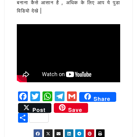
बनाना कैसे आसान है , अधिक के लिए आप ये पुडा
विडियो देखे |
F
T
W
T
G
Share
a
w
h
el
m
Post
Save
c
it
at
e
ai
S
e
te
s
g
l
h
b
r
A
ra