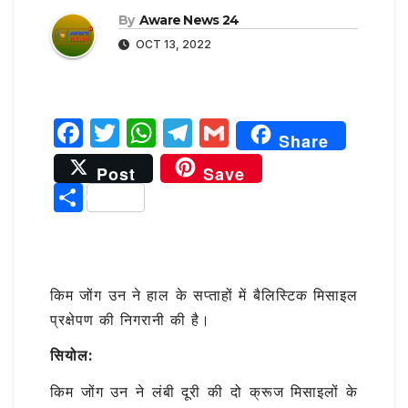
By
Aware News 24
OCT 13, 2022
F
T
W
T
G
Share
a
w
h
el
m
Post
Save
c
it
at
e
ai
S
e
te
s
g
l
h
b
r
A
ra
ar
o
p
m
e
किम जोंग उन ने हाल के सप्ताहों में बैलिस्टिक मिसाइल
o
p
प्रक्षेपण की निगरानी की है।
k
सियोल:
किम जोंग उन ने लंबी दूरी की दो क्रूज मिसाइलों के