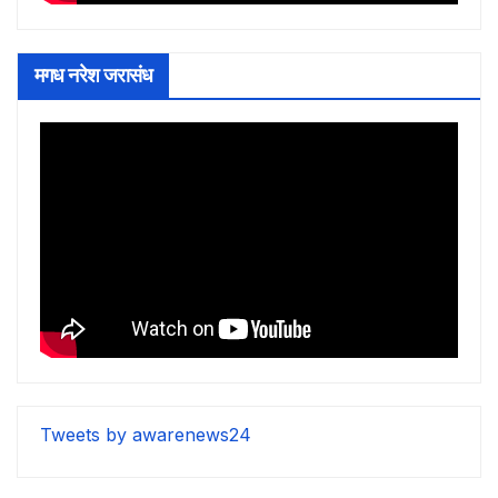
मगध नरेश जरासंध
Tweets by awarenews24