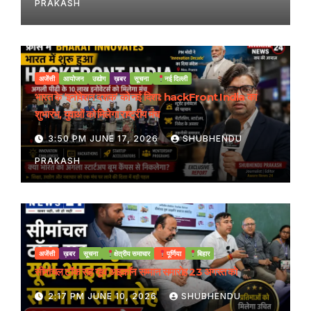
PRAKASH
अजेंसी
आयोजन
उद्योग
ख़बर
सूचना
नई दिल्ली
भारत के ‘इनोवेशन दशक’ को नई दिशा: hackFront India का
शुभारंभ, युवाओं को मिलेगा राष्ट्रीय मंच
3:50 PM JUNE 17, 2026
SHUBHENDU
PRAKASH
अजेंसी
ख़बर
सूचना
क्षेत्रीय समाचार
पूर्णिया
बिहार
सीमांचल टॉक सह यूथ आइकॉन सम्मान समारोह 23 अगस्त को
2:17 PM JUNE 10, 2026
SHUBHENDU